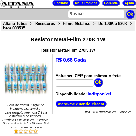
Altana Tubes
>
Resistores
>
Filme Metálico
>
De 100K a 820K
>
Item 003535
Resistor Metal-Film 270K 1W
Resistor Metal-Film 270K 1W
R$ 0,66 Cada
Entre seu CEP para estimar o frete
Disponibilidade:
Indisponível.
Foto ilustrativa. Clique na
imagem para ampliar.
Este produto tem nota
2,9
na
Item
3535
atualizado em
13/01/2025
estatística de vendas.
Estatística com base em
18
vendas.
Notas variando de
0
a
10
, onde 10 é
o mais vendável da seção.