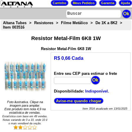
Altana Tubes
>
Resistores
>
Filme Metálico
>
De 1K a 8K2
>
Item 003516
Resistor Metal-Film 6K8 1W
Resistor Metal-Film 6K8 1W
R$ 0,66 Cada
Entre seu CEP para estimar o frete
Disponibilidade:
Indisponível.
Foto ilustrativa. Clique na
imagem para ampliar.
Este produto tem nota
4,9
na
Item
3516
atualizado em
13/01/2025
estatística de vendas.
Estatística com base em
49
vendas.
Notas variando de
0
a
10
, onde 10 é
o mais vendável da seção.