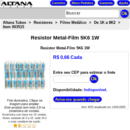
Altana Tubes
>
Resistores
>
Filme Metálico
>
De 1K a 8K2
>
Item 003515
Resistor Metal-Film 5K6 1W
Resistor Metal-Film 5K6 1W
R$ 0,66 Cada
Entre seu CEP para estimar o frete
Disponibilidade:
Indisponível.
Foto ilustrativa. Clique na
imagem para ampliar.
Este produto tem nota
3,9
na
Item
3515
atualizado em
13/01/2025
estatística de vendas.
Estatística com base em
31
vendas.
Notas variando de
0
a
10
, onde 10 é
o mais vendável da seção.