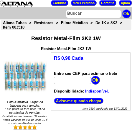
Altana Tubes
>
Resistores
>
Filme Metálico
>
De 1K a 8K2
>
Item 003510
Resistor Metal-Film 2K2 1W
Resistor Metal-Film 2K2 1W
R$ 0,90 Cada
Entre seu CEP para estimar o frete
Disponibilidade:
Indisponível.
Foto ilustrativa. Clique na
imagem para ampliar.
Este produto tem nota
10
na
Item
3510
atualizado em
13/01/2025
estatística de vendas.
Estatística com base em
37
vendas.
Notas variando de
0
a
10
, onde 10 é
o mais vendável da seção.