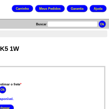
Buscar
 1K5 1W
stimar o frete
*
isponível.