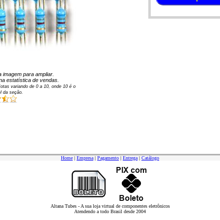
 na imagem para ampliar.
na estatística de vendas.
otas variando de
0
a
10
, onde 10 é o
l da seção.
Home
|
Empresa
|
Pagamento
|
Entrega
|
Catálogo
Altana Tubes - A sua loja virtual de componentes eletrônicos
Atendendo a todo Brasil desde 2004