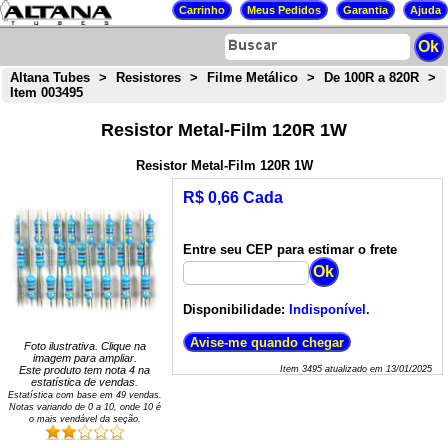
Altana Tubes
>
Resistores
>
Filme Metálico
>
De 100R a 820R
>
Item 003495
Resistor Metal-Film 120R 1W
Resistor Metal-Film 120R 1W
R$ 0,66 Cada
Entre seu CEP para estimar o frete
Disponibilidade:
Indisponível.
Foto ilustrativa. Clique na
imagem para ampliar.
Este produto tem nota
4
na
Item
3495
atualizado em
13/01/2025
estatística de vendas.
Estatística com base em
49
vendas.
Notas variando de
0
a
10
, onde 10 é
o mais vendável da seção.