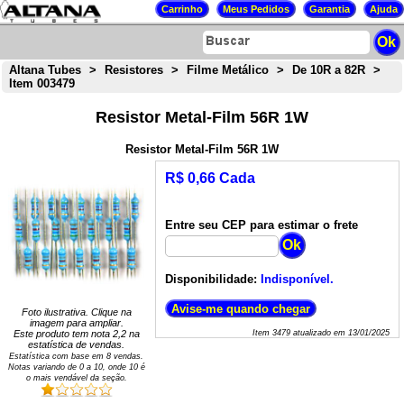
Altana Tubes
>
Resistores
>
Filme Metálico
>
De 10R a 82R
>
Item 003479
Resistor Metal-Film 56R 1W
Resistor Metal-Film 56R 1W
R$ 0,66 Cada
Entre seu CEP para estimar o frete
Disponibilidade:
Indisponível.
Foto ilustrativa. Clique na
imagem para ampliar.
Este produto tem nota
2,2
na
Item
3479
atualizado em
13/01/2025
estatística de vendas.
Estatística com base em
8
vendas.
Notas variando de
0
a
10
, onde 10 é
o mais vendável da seção.