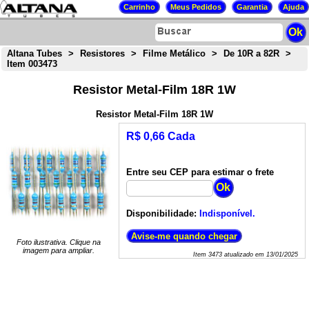
Altana Tubes
>
Resistores
>
Filme Metálico
>
De 10R a 82R
>
Item 003473
Resistor Metal-Film 18R 1W
Resistor Metal-Film 18R 1W
R$ 0,66 Cada
Entre seu CEP para estimar o frete
Disponibilidade:
Indisponível.
Foto ilustrativa. Clique na
imagem para ampliar.
Item
3473
atualizado em
13/01/2025