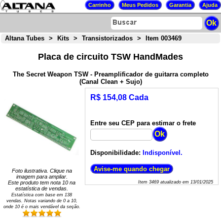
Altana Tubes
>
Kits
>
Transistorizados
>
Item 003469
Placa de circuito TSW HandMades
The Secret Weapon TSW - Preamplificador de guitarra completo
(Canal Clean + Sujo)
R$ 154,08 Cada
Entre seu CEP para estimar o frete
Disponibilidade:
Indisponível.
Foto ilustrativa. Clique na
imagem para ampliar.
Este produto tem nota
10
na
Item
3469
atualizado em
13/01/2025
estatística de vendas.
Estatística com base em
138
vendas. Notas variando de
0
a
10
,
onde 10 é o mais vendável da seção.