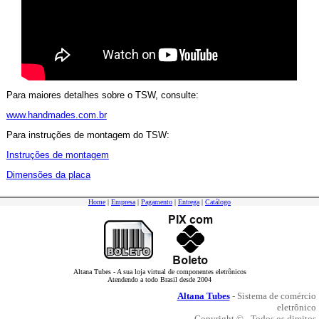
Para maiores detalhes sobre o TSW, consulte:
www.handmades.com.br
Para instruções de montagem do TSW:
Instruções de montagem
Dimensões da placa
Home
|
Empresa
|
Pagamento
|
Entrega
|
Catálogo
Altana Tubes - A sua loja virtual de componentes eletrônicos
Atendendo a todo Brasil desde 2004
Altana Tubes
- Sistema de comércio
eletrônico
Copyright © - Todos os direitos