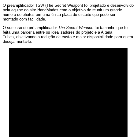
O preamplificador TSW (The Secret Weapon) foi projetado e desenvolvido
pela equipe do site HandMades com o objetivo de reunir um grande
número de efeitos em uma única placa de circuito que pode ser
montado com facilidade.
O sucesso do pré amplificador
The Secret Weapon
foi tamanho que foi
feita uma parceria entre os idealizadores do projeto e a Altana
Tubes, objetivando a redução de custo e maior disponibilidade para quem
deseja montá-lo.