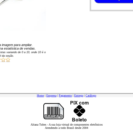
 na imagem para ampliar.
na estatística de vendas.
otas variando de
0
a
10
, onde 10 é o
l da seção.
Home
|
Empresa
|
Pagamento
|
Entrega
|
Catálogo
Altana Tubes - A sua loja virtual de componentes eletrônicos
Atendendo a todo Brasil desde 2004