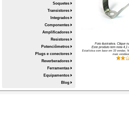
Soquetes
Transistores
Integrados
Componentes
Amplificadores
Resistores
Foto ilustrativa. Clique
Potenciômetros
Este produto tem nota
4,1
Estatística com base em
33
vendas. N
Plugs e conectores
mais vendáve
Reverberadores
Ferramentas
Equipamentos
Blog