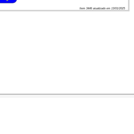
Item
3446
atualizado em
13/01/2025