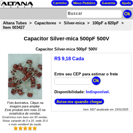
Altana Tubes
>
Capacitores
>
Silver-mica
>
100pF a 820pF
>
Item 003427
Capacitor Silver-mica 500pF 500V
Capacitor Silver-mica 500pF 500V
R$ 9,18 Cada
Entre seu CEP para estimar o frete
Disponibilidade:
Indisponível.
Foto ilustrativa. Clique na
imagem para ampliar.
Este produto tem nota
10
na
Item
3427
atualizado em
13/01/2025
estatística de vendas.
Estatística com base em
83
vendas.
Notas variando de
0
a
10
, onde 10 é
o mais vendável da seção.