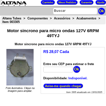
Altana Tubes
>
Componentes
>
Acessórios
>
Acabamentos
>
Item 003305
Motor sincrono para micro ondas 127V 6RPM
49TYJ
Motor sincrono para micro ondas 127V 6RPM 49TYJ
R$ 28,07 Cada
Entre seu CEP para estimar o frete
Disponibilidade:
Indisponível.
Foto ilustrativa. Clique na
imagem para ampliar.
Item
3305
atualizado em
13/01/2025