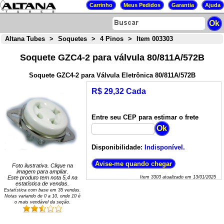
Altana Tubes
>
Soquetes
>
4 Pinos
>
Item 003303
Soquete GZC4-2 para válvula 80/811A/572B
Soquete GZC4-2 para Válvula Eletrônica 80/811A/572B
R$ 29,32 Cada
Entre seu CEP para estimar o frete
Disponibilidade:
Indisponível.
Foto ilustrativa. Clique na
imagem para ampliar.
Este produto tem nota
5,4
na
Item
3303
atualizado em
13/01/2025
estatística de vendas.
Estatística com base em
35
vendas.
Notas variando de
0
a
10
, onde 10 é
o mais vendável da seção.