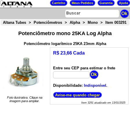
Altana Tubes
>
Potenciômetros
>
Alpha
>
Mono
>
Item 003291
Potenciômetro mono 25KA Log Alpha
Potenciômetro logarítmico 25KA 23mm Alpha
R$ 23,66 Cada
Entre seu CEP para estimar o frete
Disponibilidade:
Indisponível.
Foto ilustrativa. Clique na
imagem para ampliar.
Item
3291
atualizado em
13/01/2025