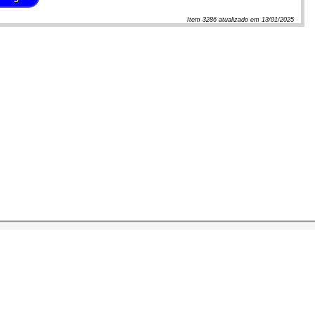
Item
3286
atualizado em
13/01/2025