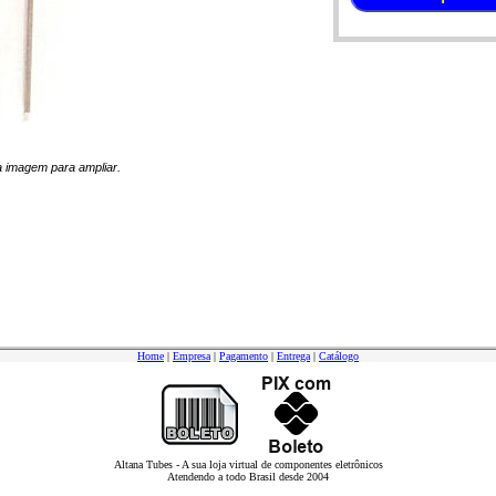
na imagem para ampliar.
Home
|
Empresa
|
Pagamento
|
Entrega
|
Catálogo
Altana Tubes - A sua loja virtual de componentes eletrônicos
Atendendo a todo Brasil desde 2004