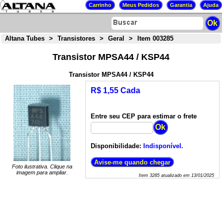
Altana Tubes
>
Transistores
>
Geral
>
Item 003285
Transistor MPSA44 / KSP44
Transistor MPSA44 / KSP44
R$ 1,55 Cada
Entre seu CEP para estimar o frete
Disponibilidade:
Indisponível.
Foto ilustrativa. Clique na
imagem para ampliar.
Item
3285
atualizado em
13/01/2025