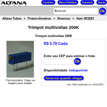
Altana Tubes
>
Potenciômetros
>
Diversos
>
Item 003283
Trimpot multivoltas 200K
Trimpot multivoltas 200K
R$ 5,78 Cada
Entre seu CEP para estimar o frete
Disponibilidade:
Indisponível.
Foto ilustrativa. Clique na
imagem para ampliar.
Item
3283
atualizado em
13/01/2025