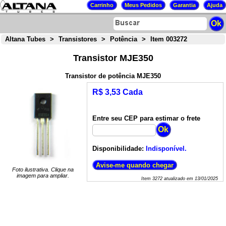
Altana Tubes
>
Transistores
>
Potência
>
Item 003272
Transistor MJE350
Transistor de potência MJE350
R$ 3,53 Cada
Entre seu CEP para estimar o frete
Disponibilidade:
Indisponível.
Foto ilustrativa. Clique na
imagem para ampliar.
Item
3272
atualizado em
13/01/2025