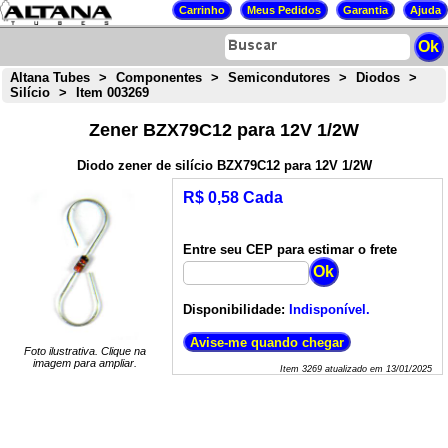
Altana Tubes
>
Componentes
>
Semicondutores
>
Diodos
>
Silício
>
Item 003269
Zener BZX79C12 para 12V 1/2W
Diodo zener de silício BZX79C12 para 12V 1/2W
R$ 0,58 Cada
Entre seu CEP para estimar o frete
Disponibilidade:
Indisponível.
Foto ilustrativa. Clique na
imagem para ampliar.
Item
3269
atualizado em
13/01/2025