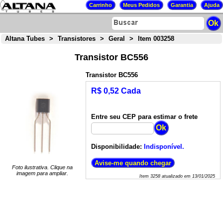
Altana Tubes
>
Transistores
>
Geral
>
Item 003258
Transistor BC556
Transistor BC556
R$ 0,52 Cada
Entre seu CEP para estimar o frete
Disponibilidade:
Indisponível.
Foto ilustrativa. Clique na
imagem para ampliar.
Item
3258
atualizado em
13/01/2025