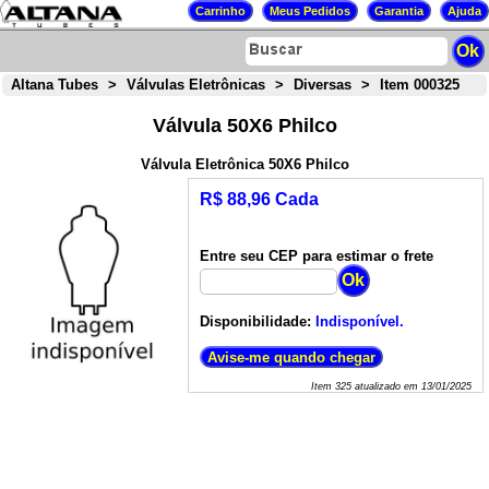
Altana Tubes
>
Válvulas Eletrônicas
>
Diversas
>
Item 000325
Válvula 50X6 Philco
Válvula Eletrônica 50X6 Philco
R$ 88,96 Cada
Entre seu CEP para estimar o frete
Disponibilidade:
Indisponível.
Item
325
atualizado em
13/01/2025