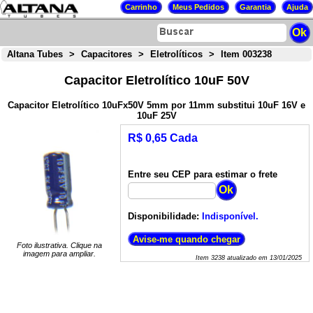
Altana Tubes
>
Capacitores
>
Eletrolíticos
>
Item 003238
Capacitor Eletrolítico 10uF 50V
Capacitor Eletrolítico 10uFx50V 5mm por 11mm substitui 10uF 16V e
10uF 25V
R$ 0,65 Cada
Entre seu CEP para estimar o frete
Disponibilidade:
Indisponível.
Foto ilustrativa. Clique na
imagem para ampliar.
Item
3238
atualizado em
13/01/2025