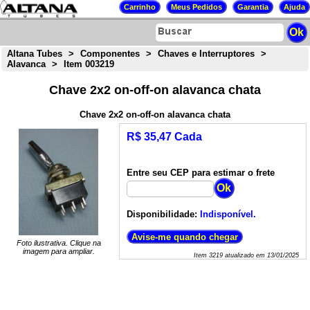
Altana Tubes
>
Componentes
>
Chaves e Interruptores
>
Alavanca
>
Item 003219
Chave 2x2 on-off-on alavanca chata
Chave 2x2 on-off-on alavanca chata
R$ 35,47 Cada
Entre seu CEP para estimar o frete
Disponibilidade:
Indisponível.
Foto ilustrativa. Clique na
imagem para ampliar.
Item
3219
atualizado em
13/01/2025