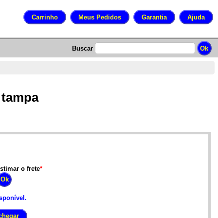
Buscar
m tampa
stimar o frete
*
sponível.