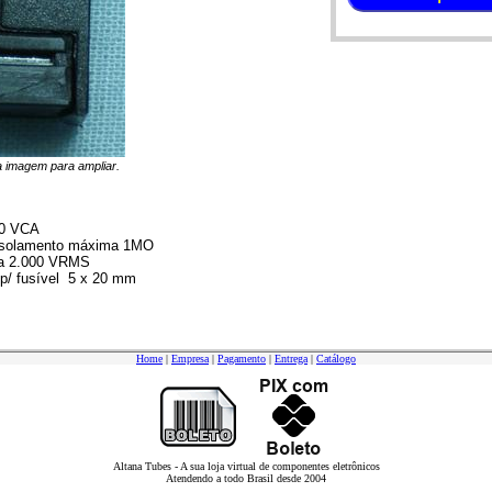
na imagem para ampliar.
50 VCA
 isolamento máxima 1MO
ica 2.000 VRMS
 p/ fusível 5 x 20 mm
Home
|
Empresa
|
Pagamento
|
Entrega
|
Catálogo
Altana Tubes - A sua loja virtual de componentes eletrônicos
Atendendo a todo Brasil desde 2004