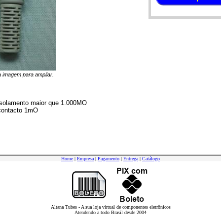
na imagem para ampliar.
isolamento maior que 1.000MO
 contacto 1mO
Home
|
Empresa
|
Pagamento
|
Entrega
|
Catálogo
Altana Tubes - A sua loja virtual de componentes eletrônicos
Atendendo a todo Brasil desde 2004