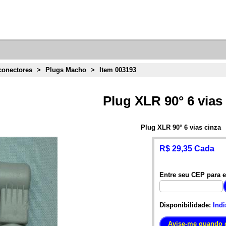
conectores
>
Plugs Macho
>
Item 003193
Plug XLR 90° 6 vias
Plug XLR 90° 6 vias cinza
R$ 29,35 Cada
Entre seu CEP para e
Disponibilidade:
Indi