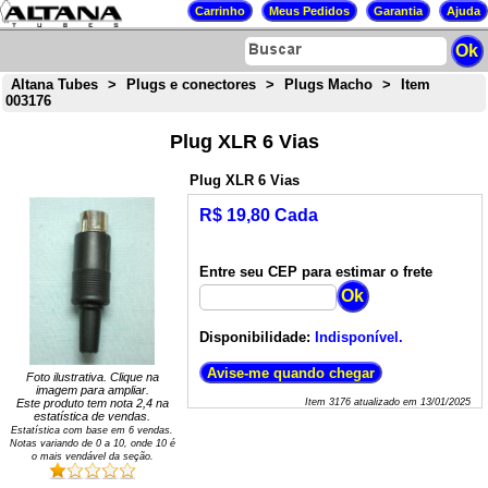
Altana Tubes
>
Plugs e conectores
>
Plugs Macho
>
Item
003176
Plug XLR 6 Vias
Plug XLR 6 Vias
R$ 19,80 Cada
Entre seu CEP para estimar o frete
Disponibilidade:
Indisponível.
Foto ilustrativa. Clique na
imagem para ampliar.
Este produto tem nota
2,4
na
Item
3176
atualizado em
13/01/2025
estatística de vendas.
Estatística com base em
6
vendas.
Notas variando de
0
a
10
, onde 10 é
o mais vendável da seção.