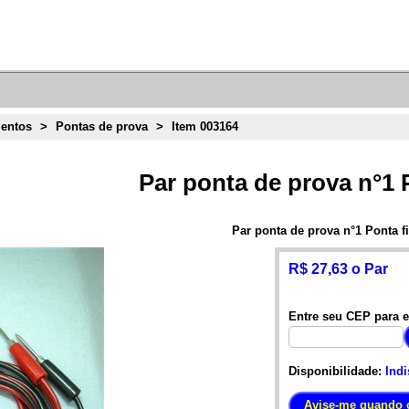
entos
>
Pontas de prova
>
Item 003164
Par ponta de prova n°1 
Par ponta de prova n°1 Ponta f
R$ 27,63 o Par
Entre seu CEP para e
Disponibilidade:
Indi