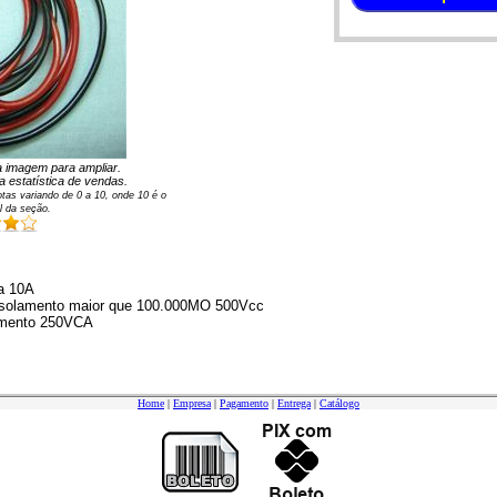
na imagem para ampliar.
 estatística de vendas.
tas variando de
0
a
10
, onde 10 é o
l da seção.
a 10A
 isolamento maior que 100.000MO 500Vcc
amento 250VCA
Home
|
Empresa
|
Pagamento
|
Entrega
|
Catálogo