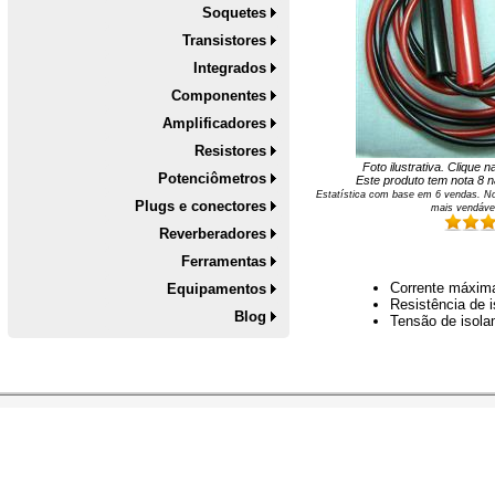
Soquetes
Transistores
Integrados
Componentes
Amplificadores
Resistores
Foto ilustrativa. Clique 
Potenciômetros
Este produto tem nota
8
na
Estatística com base em
6
vendas. No
Plugs e conectores
mais vendáve
Reverberadores
Ferramentas
Corrente máxim
Equipamentos
Resistência de
Blog
Tensão de isol