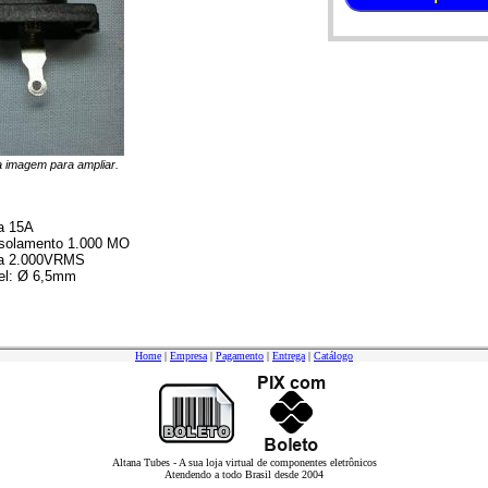
na imagem para ampliar.
a 15A
isolamento 1.000 MO
ica 2.000VRMS
nel: Ø 6,5mm
Home
|
Empresa
|
Pagamento
|
Entrega
|
Catálogo
Altana Tubes - A sua loja virtual de componentes eletrônicos
Atendendo a todo Brasil desde 2004