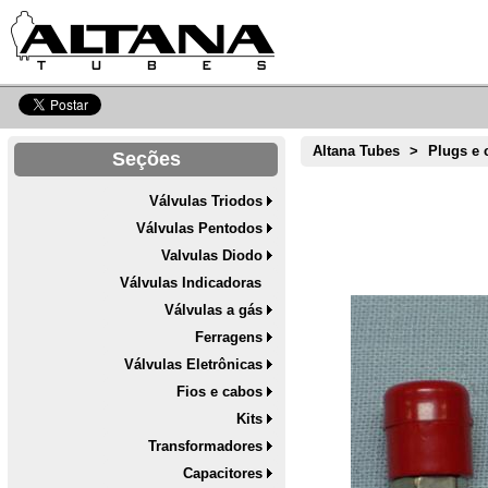
Altana Tubes
>
Plugs e 
Seções
Válvulas Triodos
Válvulas Pentodos
Valvulas Diodo
Válvulas Indicadoras
Válvulas a gás
Ferragens
Válvulas Eletrônicas
Fios e cabos
Kits
Transformadores
Capacitores