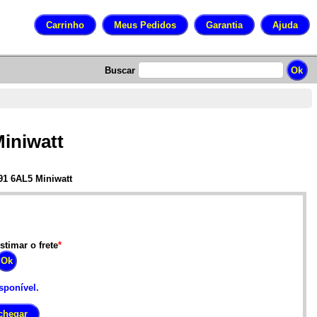
Buscar
iniwatt
91 6AL5 Miniwatt
stimar o frete
*
sponível.