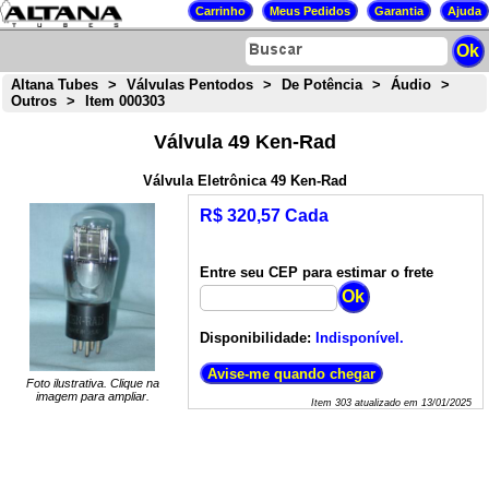
Altana Tubes
>
Válvulas Pentodos
>
De Potência
>
Áudio
>
Outros
>
Item 000303
Válvula 49 Ken-Rad
Válvula Eletrônica 49 Ken-Rad
R$ 320,57 Cada
Entre seu CEP para estimar o frete
Disponibilidade:
Indisponível.
Foto ilustrativa. Clique na
imagem para ampliar.
Item
303
atualizado em
13/01/2025