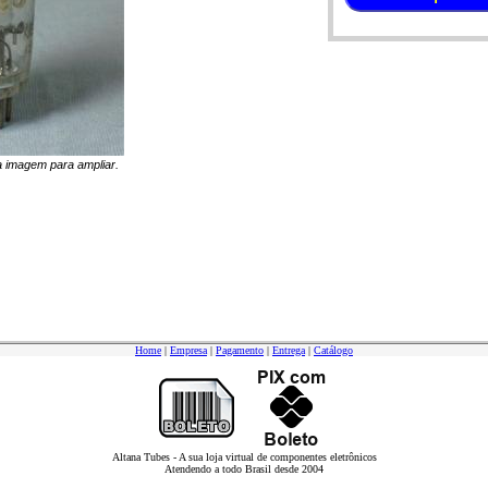
na imagem para ampliar.
Home
|
Empresa
|
Pagamento
|
Entrega
|
Catálogo
Altana Tubes - A sua loja virtual de componentes eletrônicos
Atendendo a todo Brasil desde 2004