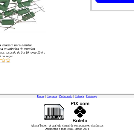
 na imagem para ampliar.
na estatística de vendas.
tas variando de
0
a
10
, onde 10 é o
l da seção.
Home
|
Empresa
|
Pagamento
|
Entrega
|
Catálogo
Altana Tubes - A sua loja virtual de componentes eletrônicos
Atendendo a todo Brasil desde 2004