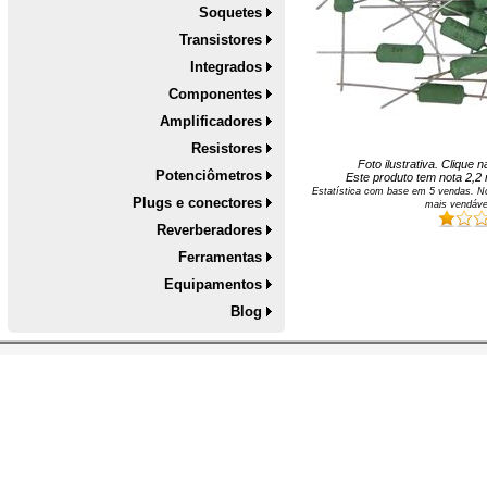
Soquetes
Transistores
Integrados
Componentes
Amplificadores
Resistores
Foto ilustrativa. Clique
Potenciômetros
Este produto tem nota
2,2
Estatística com base em
5
vendas. No
Plugs e conectores
mais vendáve
Reverberadores
Ferramentas
Equipamentos
Blog