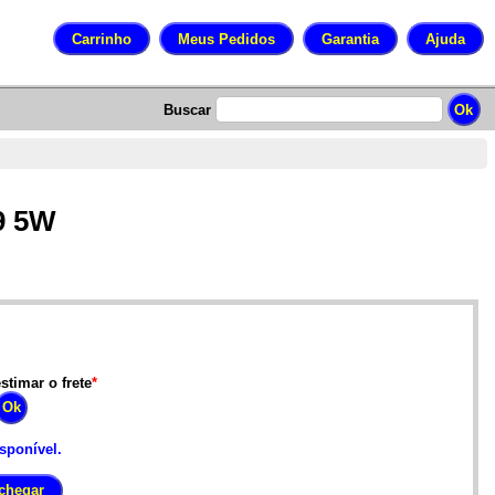
Buscar
9 5W
stimar o frete
*
isponível.