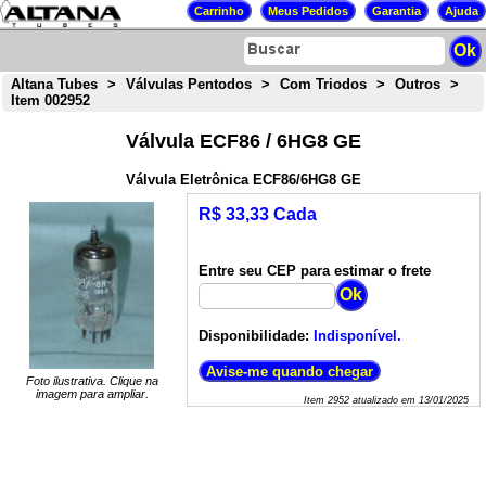
Altana Tubes
>
Válvulas Pentodos
>
Com Triodos
>
Outros
>
Item 002952
Válvula ECF86 / 6HG8 GE
Válvula Eletrônica ECF86/6HG8 GE
R$ 33,33 Cada
Entre seu CEP para estimar o frete
Disponibilidade:
Indisponível.
Foto ilustrativa. Clique na
imagem para ampliar.
Item
2952
atualizado em
13/01/2025