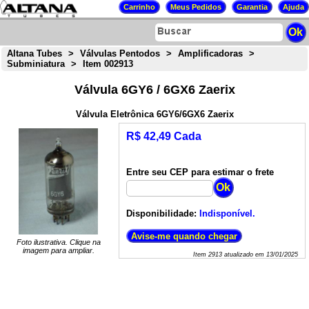
Altana Tubes
>
Válvulas Pentodos
>
Amplificadoras
>
Subminiatura
>
Item 002913
Válvula 6GY6 / 6GX6 Zaerix
Válvula Eletrônica 6GY6/6GX6 Zaerix
R$ 42,49 Cada
Entre seu CEP para estimar o frete
Disponibilidade:
Indisponível.
Foto ilustrativa. Clique na
imagem para ampliar.
Item
2913
atualizado em
13/01/2025