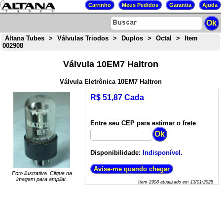
Altana Tubes
>
Válvulas Triodos
>
Duplos
>
Octal
>
Item
002908
Válvula 10EM7 Haltron
Válvula Eletrônica 10EM7 Haltron
R$ 51,87 Cada
Entre seu CEP para estimar o frete
Disponibilidade:
Indisponível.
Foto ilustrativa. Clique na
imagem para ampliar.
Item
2908
atualizado em
13/01/2025