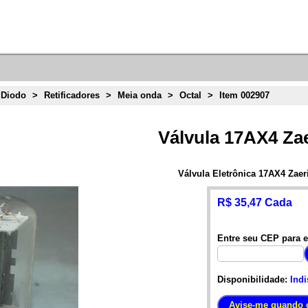
 Diodo
>
Retificadores
>
Meia onda
>
Octal
>
Item 002907
Válvula 17AX4 Zae
Válvula Eletrônica 17AX4 Zaer
R$ 35,47 Cada
Entre seu CEP para e
Disponibilidade:
Indi