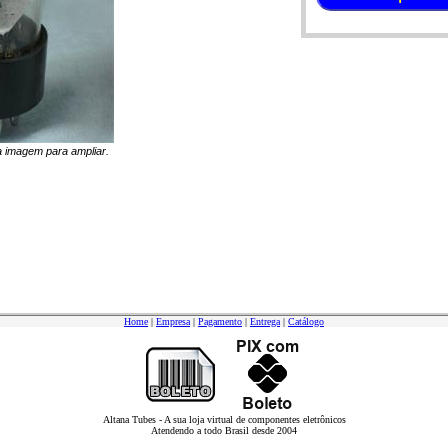
na imagem para ampliar.
Home
|
Empresa
|
Pagamento
|
Entrega
|
Catálogo
Altana Tubes - A sua loja virtual de componentes eletrônicos
Atendendo a todo Brasil desde 2004