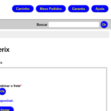
Buscar
rix
ix
stimar o frete
*
sponível.