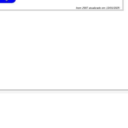
Item
2907
atualizado em
13/01/2025