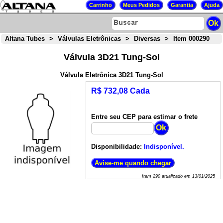
Altana Tubes
>
Válvulas Eletrônicas
>
Diversas
>
Item 000290
Válvula 3D21 Tung-Sol
Válvula Eletrônica 3D21 Tung-Sol
R$ 732,08 Cada
Entre seu CEP para estimar o frete
Disponibilidade:
Indisponível.
Item
290
atualizado em
13/01/2025