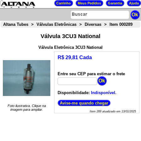
Altana Tubes
>
Válvulas Eletrônicas
>
Diversas
>
Item 000289
Válvula 3CU3 National
Válvula Eletrônica 3CU3 National
R$ 29,81 Cada
Entre seu CEP para estimar o frete
Disponibilidade:
Indisponível.
Foto ilustrativa. Clique na
imagem para ampliar.
Item
289
atualizado em
13/01/2025