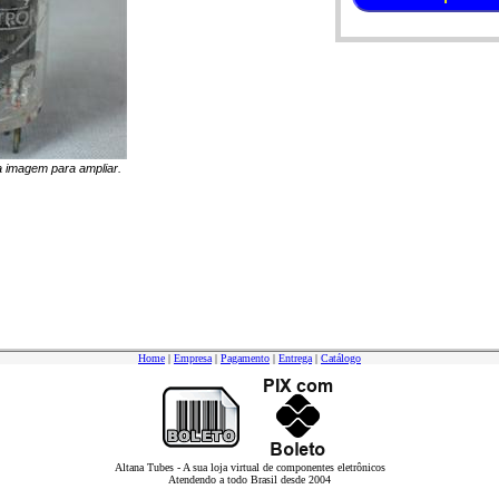
na imagem para ampliar.
Home
|
Empresa
|
Pagamento
|
Entrega
|
Catálogo
Altana Tubes - A sua loja virtual de componentes eletrônicos
Atendendo a todo Brasil desde 2004