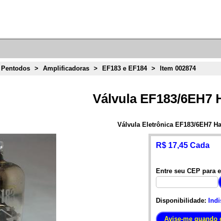
 Pentodos
>
Amplificadoras
>
EF183 e EF184
>
Item 002874
Válvula EF183/6EH7 
Válvula Eletrônica EF183/6EH7 Ha
R$ 17,45 Cada
Entre seu CEP para e
Disponibilidade:
Indi