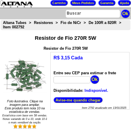
Altana Tubes
>
Resistores
>
Fio de NiCr
>
De 100R a 820R
>
Item 002792
Resistor de Fio 270R 5W
Resistor de Fio 270R 5W
R$ 3,15 Cada
Entre seu CEP para estimar o frete
Disponibilidade:
Indisponível.
Foto ilustrativa. Clique na
imagem para ampliar.
Este produto tem nota
10
na
Item
2792
atualizado em
13/01/2025
estatística de vendas.
Estatística com base em
58
vendas.
Notas variando de
0
a
10
, onde 10 é
o mais vendável da seção.