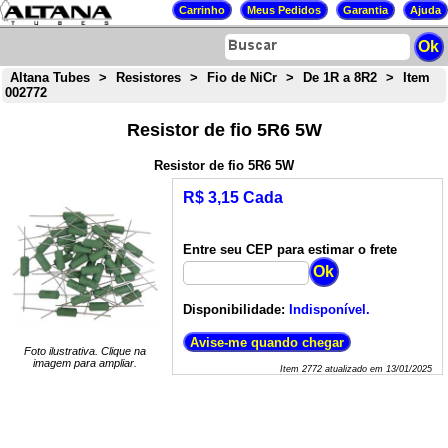
Altana Tubes
>
Resistores
>
Fio de NiCr
>
De 1R a 8R2
>
Item
002772
Resistor de fio 5R6 5W
Resistor de fio 5R6 5W
R$ 3,15 Cada
Entre seu CEP para estimar o frete
Disponibilidade:
Indisponível.
Foto ilustrativa. Clique na
imagem para ampliar.
Item
2772
atualizado em
13/01/2025