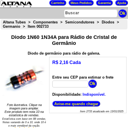
Altana Tubes
>
Componentes
>
Semicondutores
>
Diodos
>
Germanio
>
Item 002733
Diodo 1N60 1N34A para Rádio de Cristal de
Germânio
Diodo de germânio para rádio de galena.
R$ 2,16 Cada
Entre seu CEP para estimar o frete
Disponibilidade:
Indisponível.
Foto ilustrativa. Clique na
imagem para ampliar.
Este produto tem nota
10
na
Item
2733
atualizado em
13/01/2025
estatística de vendas.
Estatística com base em
88
vendas.
Notas variando de
0
a
10
, onde 10 é
o mais vendável da seção.