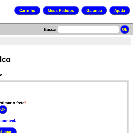
Buscar
lco
co
stimar o frete
*
sponível.