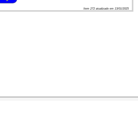
Item
272
atualizado em
13/01/2025