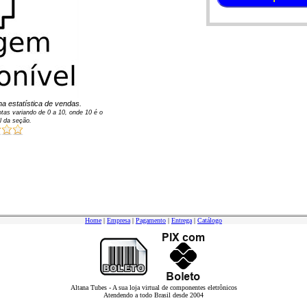
a estatística de vendas.
tas variando de
0
a
10
, onde 10 é o
l da seção.
Home
|
Empresa
|
Pagamento
|
Entrega
|
Catálogo
Altana Tubes - A sua loja virtual de componentes eletrônicos
Atendendo a todo Brasil desde 2004