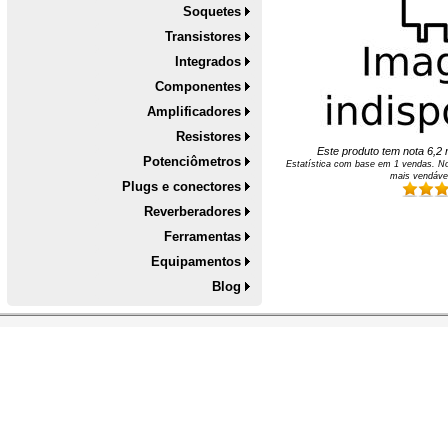
Soquetes
Transistores
Integrados
Componentes
Amplificadores
Resistores
Este produto tem nota
6,2
n
Potenciômetros
Estatística com base em
1
vendas. No
mais vendáve
Plugs e conectores
Reverberadores
Ferramentas
Equipamentos
Blog