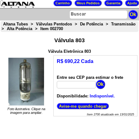
Altana Tubes
>
Válvulas Pentodos
>
De Potência
>
Transmissão
>
Alta Potência
>
Item 002700
Válvula 803
Válvula Eletrônica 803
R$ 690,22 Cada
Entre seu CEP para estimar o frete
Disponibilidade:
Indisponível.
Foto ilustrativa. Clique na
imagem para ampliar.
Item
2700
atualizado em
13/01/2025