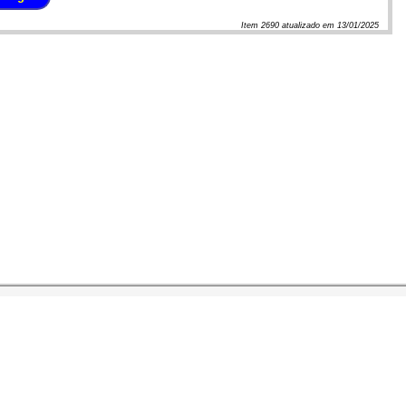
Item
2690
atualizado em
13/01/2025