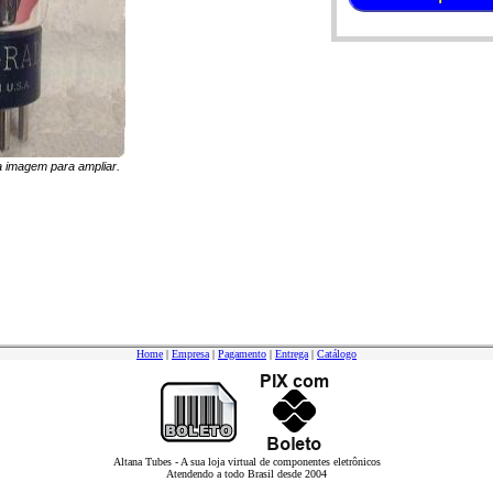
na imagem para ampliar.
Home
|
Empresa
|
Pagamento
|
Entrega
|
Catálogo
Altana Tubes - A sua loja virtual de componentes eletrônicos
Atendendo a todo Brasil desde 2004