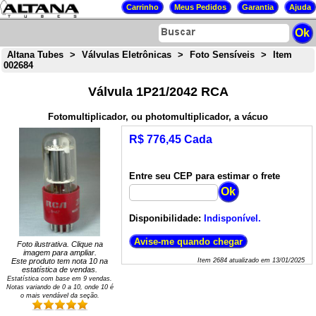
Altana Tubes
>
Válvulas Eletrônicas
>
Foto Sensíveis
>
Item
002684
Válvula 1P21/2042 RCA
Fotomultiplicador, ou photomultiplicador, a vácuo
R$ 776,45 Cada
Entre seu CEP para estimar o frete
Disponibilidade:
Indisponível.
Foto ilustrativa. Clique na
imagem para ampliar.
Este produto tem nota
10
na
Item
2684
atualizado em
13/01/2025
estatística de vendas.
Estatística com base em
9
vendas.
Notas variando de
0
a
10
, onde 10 é
o mais vendável da seção.