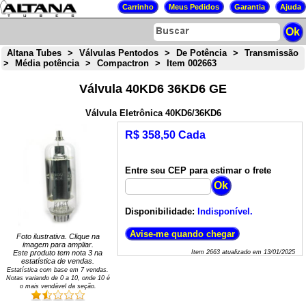
Altana Tubes
>
Válvulas Pentodos
>
De Potência
>
Transmissão
>
Média potência
>
Compactron
>
Item 002663
Válvula 40KD6 36KD6 GE
Válvula Eletrônica 40KD6/36KD6
R$ 358,50 Cada
Entre seu CEP para estimar o frete
Disponibilidade:
Indisponível.
Foto ilustrativa. Clique na
imagem para ampliar.
Este produto tem nota
3
na
Item
2663
atualizado em
13/01/2025
estatística de vendas.
Estatística com base em
7
vendas.
Notas variando de
0
a
10
, onde 10 é
o mais vendável da seção.