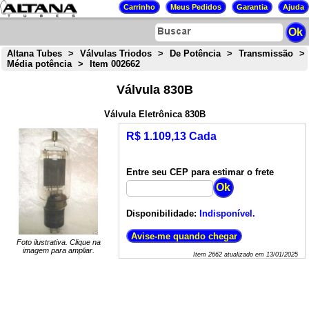
Altana Tubes
>
Válvulas Triodos
>
De Potência
>
Transmissão
>
Média potência
>
Item 002662
Válvula 830B
Válvula Eletrônica 830B
R$ 1.109,13 Cada
Entre seu CEP para estimar o frete
Disponibilidade:
Indisponível.
Foto ilustrativa. Clique na
imagem para ampliar.
Item
2662
atualizado em
13/01/2025